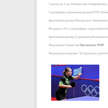
5 место на 1-ых Юношеских Олимпийских и
Серебряная и бронзовая медали ITTF Global
Бронзовый призёр Юношеского Чемпионата 
Входила в 10-у сильнейших спортсменок М
Бронзовый призёр (3 дивизион) Командного
Награждена Грамотой
Президента ПМР
Награждена медалью "За трудовую доблес