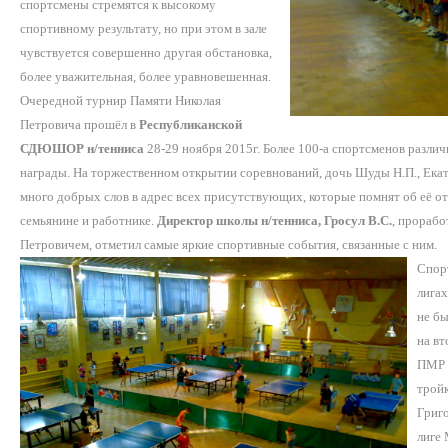
спортсмены стремятся к высокому
спортивному результату, но при этом в зале
чувствуется совершенно другая обстановка,
более уважительная, более уравновешенная.
Очередной турнир Памяти Николая
Петровича прошёл в
Республиканской
СДЮШОР н/тенниса
28-29 ноября 2015г. Более 100-а спортсменов различ
награды. На торжественном открытии соревнований, дочь Шуды Н.П., Екат
много добрых слов в адрес всех присутствующих, которые помнят об её от
семьянине и работнике.
Директор школы н/тенниса, Гросул В.С.
, прорабо
Петровичем, отметил самые яркие спортивные события, связанные с ним.
Спор
лигах
не б
на в
ПМР 
тройк
Григо
лиге