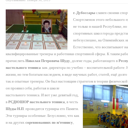
Опубликовано: Ноябрь 30, 2015
г. Дубоссары
славен своими спо
Спортсменов этого небольшого п
не только в нашей Республике, н
спортивных школ города предста
небезуспешно, на Олимпийских и
Естественно, что воспитывают 
квалифицированные тренеры и работники спортивной сферы. К таким раб
причислить
Николая Петровича Шуду
, долгие годы, работающего в
Респ
настольного тенниса
зам. директора по учебно – воспитательной работе. 
жизни, но тем богатым наследием, в виде научных работ, статей, ещё долго
так и опытные тренеры. Он был настоящим стратегом в теории физической 
он проявил себя, работая в школе
настольного тенниса. И вот уже девятый год,
в
РСДЮШОР настольного тенниса
, в честь
Шуды Н.П
. проводятся турниры его Памяти.
Эти турниры особенные. Безусловно, что как
и на других
соревнованиях по н/теннису
,