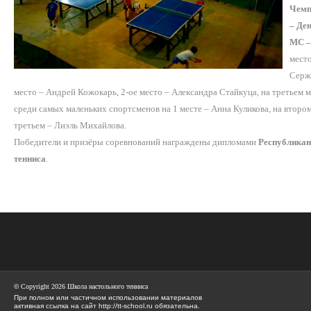
Чемп
– Де
МС –
мест
Серж
место – Андрей Кожокарь, 2-ое место – Александра Стайкуца, на третьем м
среди самых маленьких спортсменов на 1 месте – Анна Куликова, на втором
третьем – Лиэль Михайлова.
Победители и призёры соревнований награждены дипломами
Республикан
тенниса
.
©
Copyright 2026 Школа настольного тенниса
При полном или частичном использовании материалов
активная ссылка на сайт http://tt-school.ru обязательна.